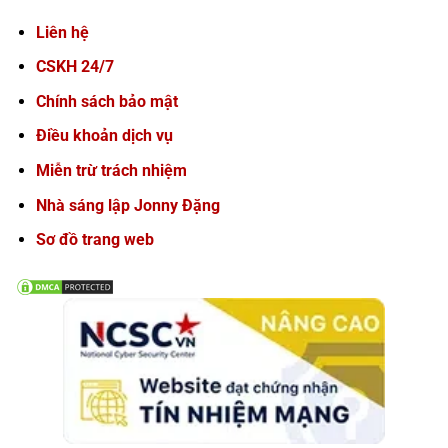
game của nhà cái vô cùng đồ sộ với các loại hình
Liên hệ
hot hit như: Casino, Thể thao, Bắn cá, Đá gà, Xổ số,
Nổ Hũ, Game bài.
CSKH 24/7
Chính sách bảo mật
Do vậy, toàn thể anh em cược thủ hầu như không thể
không chìm đắm trong thế giới game cá cược ăn tiền
Điều khoản dịch vụ
này. Người dùng có đa dạng lựa chọn và chẳng bao
Miễn trừ trách nhiệm
giờ cảm thấy bị giới hạn hay nhàm chán.
Nhà sáng lập Jonny Đặng
Khuyến mãi Win55 với phần trăm thưởng cao
Sơ đồ trang web
Rất nhiều các chương trình khuyến mãi chung, riêng
cực chất được nhà cái tung ra thường xuyên. Một số
khuyến mãi Win55 đáng lưu ý trong năm 2025 là:
Hoàn tiền 100% cho người mới, trừ các hạng mục
casino và xổ số trực tuyến.
Khuyến mãi khi cài đặt ứng dụng di động