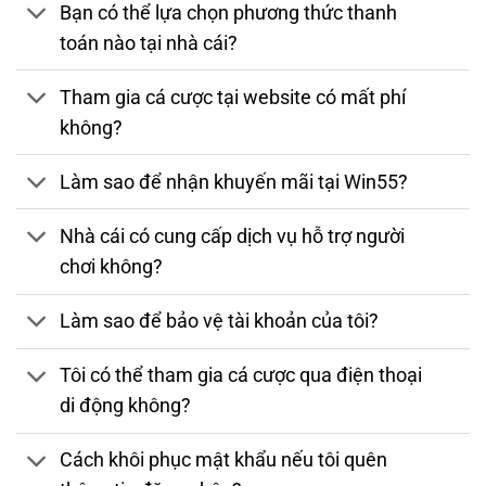
Bạn có thể lựa chọn phương thức thanh
Không phải ngẫu nhiên mà người chơi liên tục
toán nào tại nhà cái?
“mách” nhau kéo đến trải nghiệm tại nơi này. Theo
đó, có rất nhiều điều mà thương hiệu này đã và
Tham gia cá cược tại website có mất phí
đang làm tốt. Dưới đây là chi tiết để anh em có thể
không?
tham khảo trước khi đưa ra quyết định tham gia.
Làm sao để nhận khuyến mãi tại Win55?
Giấy phép minh bạch
Win55 là một trong số ít nhà cái được chứng nhận
Nhà cái có cung cấp dịch vụ hỗ trợ người
hợp pháp bởi PAGCOR, tổ chức quản lý cá cược nổi
chơi không?
tiếng của Philippines với các quy định nghiêm ngặt.
Thống kê 2024 cho thấy chỉ 12% nhà cái trực tuyến
Làm sao để bảo vệ tài khoản của tôi?
tại châu Á đáp ứng đủ tiêu chuẩn để nhận chứng
nhận này, khẳng định Win55 hoàn toàn không phải
Tôi có thể tham gia cá cược qua điện thoại
trang giả mạo.
di động không?
Hiện Win55 có công ty con tại hơn 8 quốc gia, trong
Cách khôi phục mật khẩu nếu tôi quên
suốt 5 năm hoạt động chưa từng dính bê bối về gian