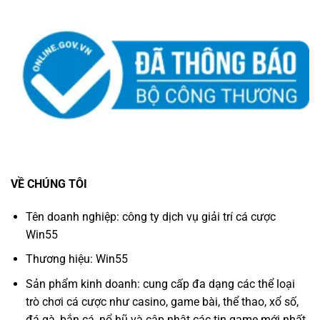
Ưu đãi khi đặt cược slot game lần đầu lên đến
4.000.000 VND.
Đăng nhập và xác minh tài khoản thành công của
Win55 nhận 99k
.
Giảm 2% phí thẻ cào khi nạp tiền trong khung giờ
vàng.
Tham gia vào các chương trình thưởng bí ẩn vào
ngày 5, 15, 25 hàng tháng với giải thưởng lên đến
5000 tỷ đồng.
VỀ CHÚNG TÔI
Thẻ game miễn phí trị giá 100.000 VND từ
minigame dự đoán.
Tên doanh nghiệp: công ty dịch vụ giải trí cá cược
Đặt cược thể thao và theo dõi trực tiếp miễn phí,
Win55
cùng với đánh giá chuyên gia.
Thương hiệu: Win55
Vòng quay may mắn mỗi tuần với cơ hội nhận
Sản phẩm kinh doanh: cung cấp đa dạng các thể loại
thưởng lớn từ giao dịch tối thiểu 200.000 VND.
trò chơi cá cược như casino, game bài, thể thao, xổ số,
đá gà, bắn cá, nổ hũ và cập nhật các tin game mới nhất