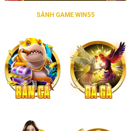
SẢNH GAME WIN55