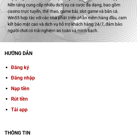
Bảo mật tại Win55 luôn được đặt lên hàng đầu, đảm
Nền tảng cung cấp nhiều dịch vụ cá cược đa dạng, bao gồm
bảo sự an tâm tuyệt đối cho người chơi. Hệ thống sử
casino trực tuyến, thể thao, game bài, slot game và bắn cá.
dụng công nghệ mã hóa SSL/TLS 256-bit tiên tiến,
Win55 hợp tác với các nhà phát triển phần mềm hàng đầu, cam
kết bảo mật cao và dịch vụ hỗ trợ khách hàng 24/7, đảm bảo
hệ thống phát hiện xâm nhập (IDS) và hệ thống
người chơi có trải nghiệm an toàn và minh bạch.
phòng ngừa xâm nhập (IPS) để bảo vệ thông tin cá
nhân và giao dịch tài chính của người dùng.
HƯỚNG DẪN
Mọi dữ liệu đều được lưu trữ an toàn trên các máy
chủ bảo mật, và nhà cái cũng thường xuyên kiểm tra,
Đăng ký
cập nhật hệ thống để đối phó với các mối nguy tấn
công mạng. Nhờ vào hệ thống bảo mật nghiêm ngặt,
Đăng nhập
người chơi hoàn toàn có thể tin tưởng và an tâm khi
Nạp tiền
tham gia cá cược tại đây.
Rút tiền
Đa dạng game 3D độc quyền
Tải app
Kho game tại Win55 thì không cần bàn cãi về chất
lượng. Nhà cái luôn tạo ra những siêu phẩm cá cược
vô cùng mới mẻ, độc đáo và lôi cuốn. Kho tàng
THÔNG TIN